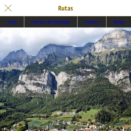
Rutas
Todo
Camino de Santiago
Paseos
Rutas