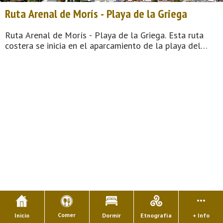
Ruta Arenal de Morís - Playa de la Griega
Ruta Arenal de Morís - Playa de la Griega. Esta ruta
costera se inicia en el aparcamiento de la playa del
Arenal de Morís y sigue por la acera de la carretera. En
los 200 metros siguientes giramos a la derecha por un
camino con abundantes prados verdes. Ruta a pie: 11,2
km Duración aproximada: 3 h 20 min Dificultad: baja
Arenal de Mor ...
Comer
Inicio
Dormir
Etnografía
+ Info