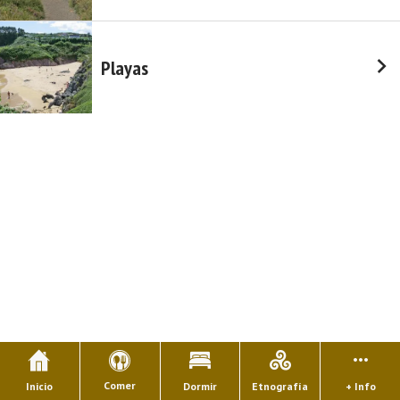
Playas
Comer
Inicio
Dormir
Etnografía
+ Info