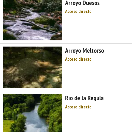
Arroyo Duesos
y espectaculares olas, surf,
hogueras que miran al mar,
Acceso directo
espato flúor, casas de indianos,
palacios, paisajes de ensueño y
gastronomía de ‘c ...
Arroyo Meltorso
Acceso directo
Río de la Regula
Acceso directo