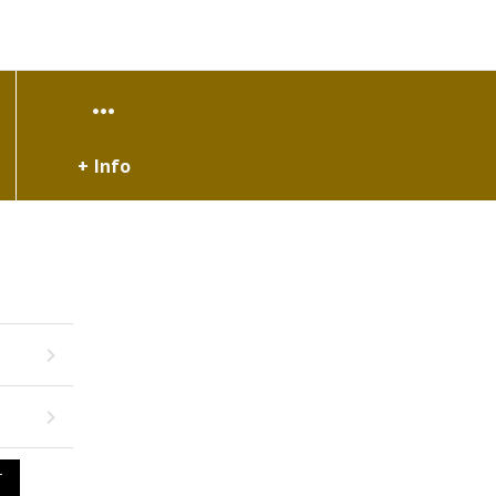
+ Info
T