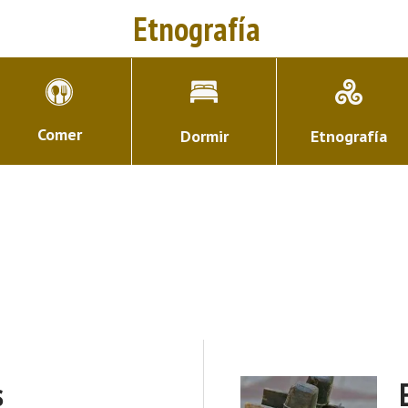
Etnografía
Comer
Dormir
Etnografía
s