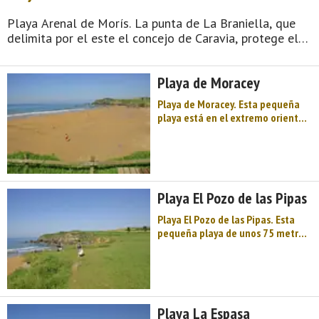
Playa Arenal de Morís. La punta de La Braniella, que
delimita por el este el concejo de Caravia, protege el
espacioso Arenal de Morís, una de las playas de mayor
ocupación turística de la zona. Características
Playa de Moracey
generales: Longitud playa: 770 metros Anchura media:
65 metros Grado ocupación: Alto Grado urbanización:
Playa de Moracey. Esta pequeña
Semiu ...
playa está en el extremo oriental
del extenso arenal que se forma
en marea baja, accediendo a ella
por un camino de tierra que sale
de esta, o en baja mar. Les separa
un pequeño promontorio rocoso.
Playa El Pozo de las Pipas
A diferencia de las playas de La
Espasa y El Viso, es la más salvaje
Playa El Pozo de las Pipas. Esta
de este conjunto, rodeada de pra
pequeña playa de unos 75 metros
...
está contigua a la Playa de La
Espasa, separada del arenal por
un pequeño promontorio rocoso.
El acceso se efectúa por un
camino de tierra desde la Espasa
Playa La Espasa
o bien en bajamar por la misma