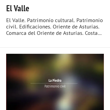
El Valle
El Valle. Patrimonio cultural. Patrimonio
civil. Edificaciones. Oriente de Asturias.
Comarca del Oriente de Asturias. Costa
de Asturias de Asturias. Oriente de
Asturias. La Sierra del Sueve, playas con
vistas y espectaculares olas, surf,
hogueras que miran al mar, espato flúor,
casas de indianos, palacios, paisajes de
ensueño y gastronomía de ‘casa ...