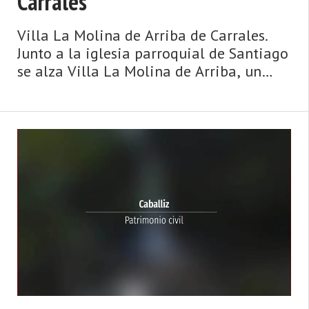
Carrales
Villa La Molina de Arriba de Carrales.
Junto a la iglesia parroquial de Santiago
se alza Villa La Molina de Arriba, un
edificio en forma de T, con influencias
historicistas. Cada uno de sus dos
cuerpos está compuesto por dos plantas
y ático abuhardillado. En el piso
superior, una serie de frontones coronan
los balcones; el balcón ...