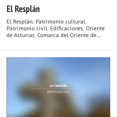
El Resplán
El Resplán. Patrimonio cultural.
Patrimonio civil. Edificaciones. Oriente
de Asturias. Comarca del Oriente de
Asturias. Costa de Asturias de Asturias.
Oriente de Asturias. La Sierra del Sueve,
playas con vistas y espectaculares olas,
surf, hogueras que miran al mar, espato
flúor, casas de indianos, palacios,
paisajes de ensueño y gastronomía de ‘ca
...