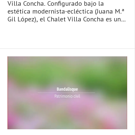
Villa Concha. Configurado bajo la
estética modernista-ecléctica (Juana M.ª
Gil López), el Chalet Villa Concha es una
interesante casona de indianos, sita en
la salida de Prado hacia Ribadesella,
que el emigrante Juan Suardíaz mandó
levantar a comienzos del siglo XX.
Responde al tipo de casa autóctona, que
adopta a ...