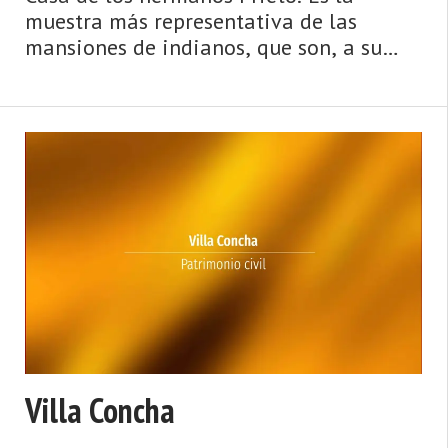
muestra más representativa de las
mansiones de indianos, que son, a su
vez, lo más destacado de la arquitectura
civil de Caravia. Esta excelente villa, de
corriente ecléctica, es un sobrio cuerpo
cúbico, de dos plantas y con buhardilla,
que se levanta frente a la iglesia
parroquial. La fachada ...
Villa Concha