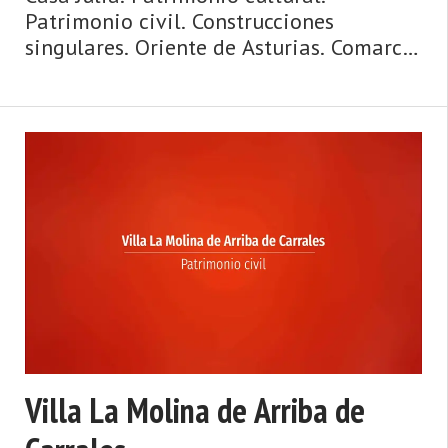
Patrimonio civil. Construcciones
singulares. Oriente de Asturias. Comarca
del Oriente de Asturias. Costa de Asturias
de Asturias. Oriente de Asturias. La
Sierra del Sueve, playas con vistas y
espectaculares olas, surf, hogueras que
miran al mar, espato flúor, casas de
indianos, palacios, paisajes de ensueño y
gastro ...
Villa La Molina de Arriba de