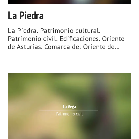
La Piedra
La Piedra. Patrimonio cultural.
Patrimonio civil. Edificaciones. Oriente
de Asturias. Comarca del Oriente de
Asturias. Costa de Asturias de Asturias.
Oriente de Asturias. La Sierra del Sueve,
playas con vistas y espectaculares olas,
surf, hogueras que miran al mar, espato
flúor, casas de indianos, palacios,
paisajes de ensueño y gastronomía de
‘cas ...