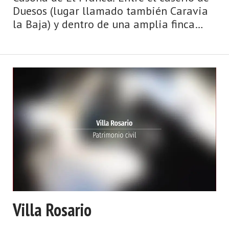
Duesos (lugar llamado también Caravia
la Baja) y dentro de una amplia finca
cerrada, sobresale este desornamentado
conjunto palacial rural propio del siglo
XVIII —constituido por la casa principal,
construcciones auxiliares para usos
agrícolas y capilla de tipo popular—, que
se org ...
Villa Rosario