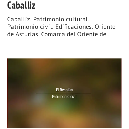
Caballiz
Caballiz. Patrimonio cultural.
Patrimonio civil. Edificaciones. Oriente
de Asturias. Comarca del Oriente de
Asturias. Costa de Asturias de Asturias.
Oriente de Asturias. La Sierra del Sueve,
playas con vistas y espectaculares olas,
surf, hogueras que miran al mar, espato
flúor, casas de indianos, palacios,
paisajes de ensueño y gastronomía de
‘casa ...