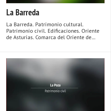
La Barreda
La Barreda. Patrimonio cultural.
Patrimonio civil. Edificaciones. Oriente
de Asturias. Comarca del Oriente de
Asturias. Costa de Asturias de Asturias.
Oriente de Asturias. La Sierra del Sueve,
playas con vistas y espectaculares olas,
surf, hogueras que miran al mar, espato
flúor, casas de indianos, palacios,
paisajes de ensueño y gastronomía de ‘ca
...