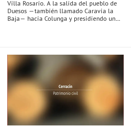
Villa Rosario. A la salida del pueblo de
Duesos —también llamado Caravia la
Baja— hacia Colunga y presidiendo una
amplia y cuidada finca, se halla una casa
de estilo montañés llamada Villa
Rosario, construida en los años veinte-
treinta del siglo XX. Tiene una torre
cuadrada en un ángulo y un cuerpo
alargado en s ...