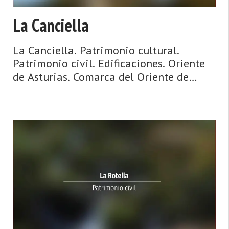
La Canciella
La Canciella. Patrimonio cultural.
Patrimonio civil. Edificaciones. Oriente
de Asturias. Comarca del Oriente de
Asturias. Costa de Asturias de Asturias.
Oriente de Asturias. La Sierra del Sueve,
playas con vistas y espectaculares olas,
surf, hogueras que miran al mar, espato
flúor, casas de indianos, palacios,
paisajes de ensueño y gastronomía de ‘
...