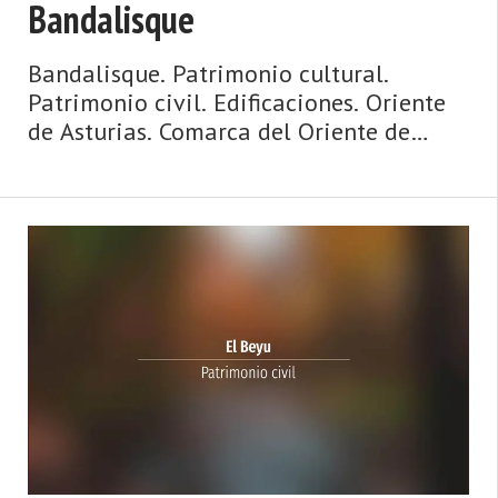
Bandalisque
Bandalisque. Patrimonio cultural.
Patrimonio civil. Edificaciones. Oriente
de Asturias. Comarca del Oriente de
Asturias. Costa de Asturias de Asturias.
Oriente de Asturias. La Sierra del Sueve,
playas con vistas y espectaculares olas,
surf, hogueras que miran al mar, espato
flúor, casas de indianos, palacios,
paisajes de ensueño y gastronomía de ‘c
...