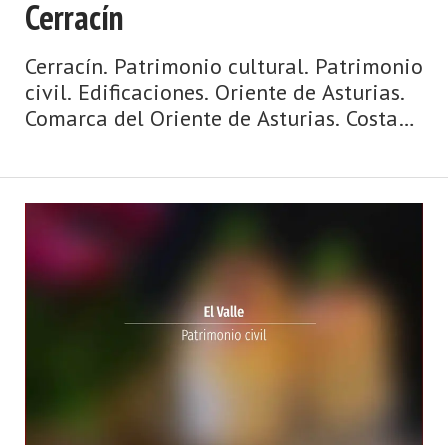
Cerracín
Cerracín. Patrimonio cultural. Patrimonio
civil. Edificaciones. Oriente de Asturias.
Comarca del Oriente de Asturias. Costa
de Asturias de Asturias. Oriente de
Asturias. La Sierra del Sueve, playas con
vistas y espectaculares olas, surf,
hogueras que miran al mar, espato flúor,
casas de indianos, palacios, paisajes de
ensueño y gastronomía de ‘casa ...