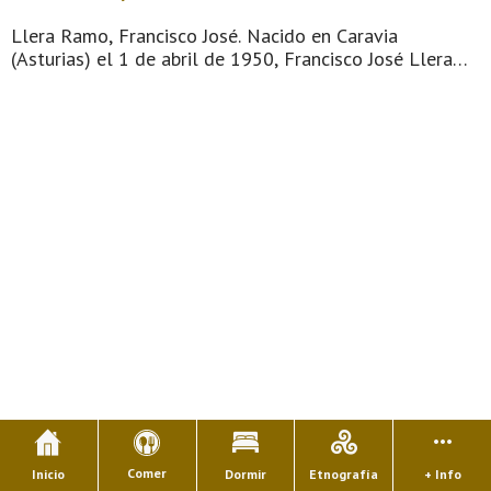
Llera Ramo, Francisco José. Nacido en Caravia
(Asturias) el 1 de abril de 1950, Francisco José Llera
Ramo es Catedrático de Ciencia Política (1992) en la
Universidad del País Vasco, donde ha fundado y dirige
el Euskobarómetro. Ha sido profesor de la Universidad
de Deusto (1975-1983), donde se doctoró (1981) en
Ciencias ...
Comer
Inicio
Dormir
Etnografía
+ Info